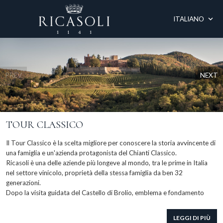
ITALIANO
PREV
NEXT
TOUR CLASSICO
Il Tour Classico è la scelta migliore per conoscere la storia avvincente di
una famiglia e un'azienda protagonista del Chianti Classico.
Ricasoli è una delle aziende più longeve al mondo, tra le prime in Italia
nel settore vinicolo, proprietà della stessa famiglia da ben 32
generazioni.
Dopo la visita guidata del Castello di Brolio, emblema e fondamento
dell’azienda – tanto da dedicargli l’etichetta del nostro vino icona -,
risalente all’XI secolo e di proprietà della famiglia Ricasoli dal 1141, il
LEGGI DI PIÙ
tour proseguirà al moderno impianto di vinificazione e alle ampie cantine