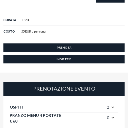
dove maturano i vini.
In una sala privata, il nostro personale specializzato guiderà la
degustazione di una selezione di vini Ricasoli, espressione oggi, come nel
DURATA
02:30
passato, di passione, professionalità e innovazione.
COSTO
55 EUR a persona
E' possibile aggiungere il
pranzo all'Osteria di Brolio
.
​Ritrovo dei partecipanti alle ore 10:15 presso la biglietteria del
PRENOTA
castello con parcheggio auto a disposizione. Il trasferimento alla
cantina avverrà con mezzi propri.
INDIETRO
Le visite guidate sono effettuate in lingua inglese o in italiano, altre
lingue sono disponibili su prenotazione.
Siamo spiacenti, i bambini sotto i 12 anni di età non sono ammessi
a questo tour.
Gli animali non sono ammessi alle visite guidate ma possono
PRENOTAZIONE EVENTO
accedere soltanto ai giardini del Castello e in Enoteca.
info:
shop@ricasoli.it
OSPITI
2
PRANZO MENU 4 PORTATE
0
€ 60