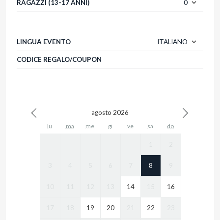
RAGAZZI (13-17 ANNI)
0
LINGUA EVENTO
ITALIANO
CODICE REGALO/COUPON
agosto 2026
lu
ma
me
gi
ve
sa
do
1
2
3
4
5
6
7
8
9
10
11
12
13
14
15
16
17
18
19
20
21
22
23